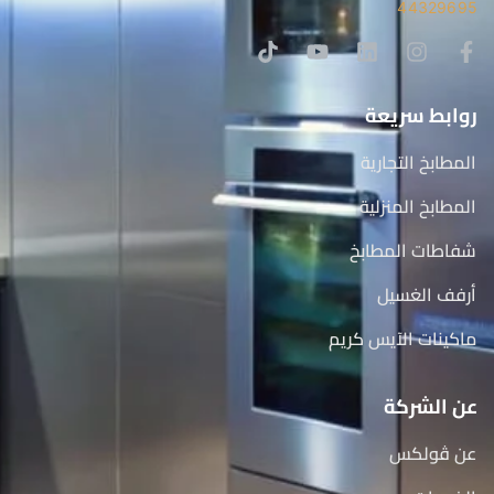
44329695
روابط سريعة
المطابخ التجارية
المطابخ المنزلية
شفاطات المطابخ
أرفف الغسيل
ماكينات الآيس كريم
عن الشركة
عن ڤولكس