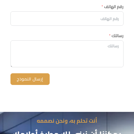
رقم الهاتف
رسالتك
إرسال النموذج
أنت تحلم به، ونحن نصممه