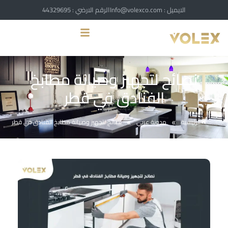
الايميل : Info@volexco.com
الرقم الارضي : 44329695
نصائح لتجهيز وصيانة مطابخ
الفنادق في قطر
الرئيسية
مدونة عربي
نصائح لتجهيز وصيانة مطابخ الفنادق في قطر
»
»