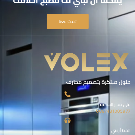
يمكننا أن نبني لك مطبخ أحلامك
تحدث معنا
حلول مبتكرة بتصميم محترف
على مدار الساعة
0097431005977
الخط أرضي