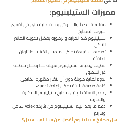
ما هي
تكلفة ستيلينيوم في تصنيع المطابخ
مميزات الستيلينيوم:
مقاومة الصدأ والخدوش بدرجة عالية حتى في أقسى
ظروف المطابخ
ستيلينيوم ضد الحرارة والرطوبة بفضل تكوينه المانع
للتآكل
تصميمات فريدة تحاكي ملمس الخشب والألوان
الدافئة
تنظيف وصيانة الستيلينيوم سهلة جدًا بفضل سطحه
غير اللاصق
يدوم لفترة طويلة دون أن يتغير مظهره الخارجي
خامة صديقة للبيئة يمكن إعادة تدويرها
يدعم الاستخدام في مطابخ ستيلينيوم السكنية
والتجارية
دعم ما بعد البيع الستيلينيوم من شركة Volex شامل
وسريع
هل مطابخ ستيلينيوم أفضل من ستانلس ستيل؟