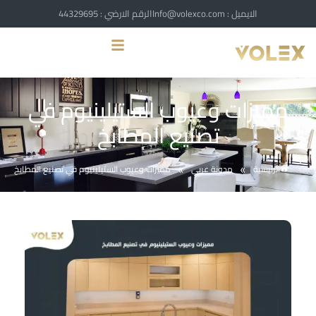
الايميل : Info@volexco.com
الرقم الارضي : 44329695
مميزات وعيوب الستيلينيوم في
تصنيع المطابخ
الرئيسية
مدونة عربي
مميزات وعيوب الستيلينيوم في تصنيع المطابخ
»
»