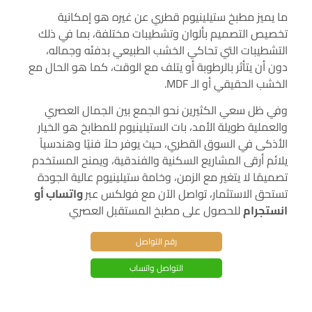
ما يميز مطبخ ستيلينيوم قطري عن غيره هو إمكانية
تخصيص التصميم بألوان وتشطيبات مختلفة، بما في ذلك
التشطيبات التي تحاكي الخشب الطبيعي بدفئه وجماله،
دون أن يتأثر بالرطوبة أو يتلف مع الوقت، كما هو الحال مع
الخشب الحقيقي أو الـ MDF.
وفي ظل سعي الكثيرين نحو الجمع بين الجمال العصري
والعملية طويلة الأمد، بات الستيلينيوم للمطابخ هو الخيار
الأذكى في السوق القطري، حيث يوفر حلاً فنيًا وهندسياً
يلائم أرقى المشاريع السكنية والفندقية، ويمنح المستخدم
تصميمًا لا يتغير مع الزمن، وخامة ستيلينيوم عالية الجودة
تستحق الاستثمار، تواصل الآن مع فولكس عبر
واتساب أو
انستجرام
للحصول على مطبخ المستقبل العصري
رقم التواصل
التواصل واتساب