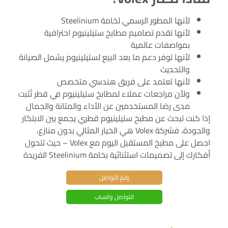
لأنها المطور الرسمي لخامة Steelinium
لأنها تقدم تصاميم مطابخ ستيلينيوم احترافية
بمواصفات عالمية
لأنها توفر دعم ما بعد البيع لستيلينيوم يشمل الصيانة
والتحديث
لأنها تعتمد على فريق هندسي متخصص
ولأن مراجعات عملاء لمطابخ ستيلينيوم في قطر تُثبت
مدى رضا المستخدمين عن الأداء والمتانة والجمال
إذا كنت تبحث عن مطبخ ستيلينيوم قطري يجمع بين الابتكار
والجودة، فشركة Volex هي الخيار المثالي بدون منازع،
احصل على مطبخ المستقبل اليوم مع Volex – حيث تتحول
أفكارك إلى تصميمات استثنائية بخامة Steelinium الفريدة
رقم التواصل
التواصل واتساب