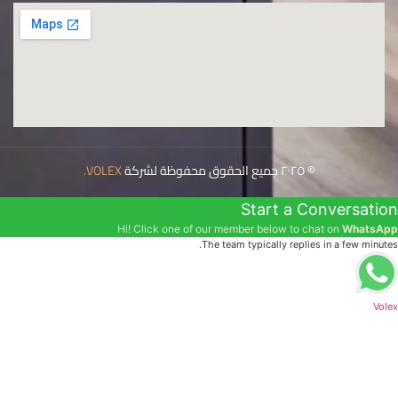
© ٢٠٢٥ جميع الحقوق محفوظة لشركة
VOLEX
.
Start a Conversation
Hi! Click one of our member below to chat on
WhatsApp
The team typically replies in a few minutes.
Volex