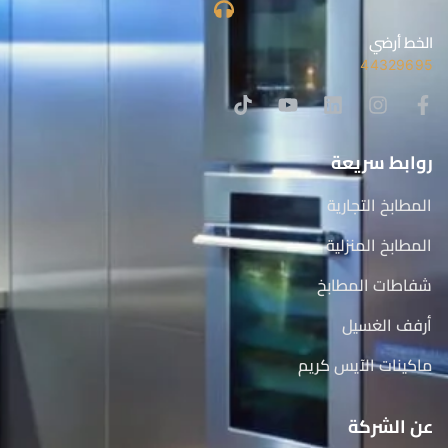
الخط أرضي
44329695
روابط سريعة
المطابخ التجارية
المطابخ المنزلية
شفاطات المطابخ
أرفف الغسيل
ماكينات الآيس كريم
عن الشركة