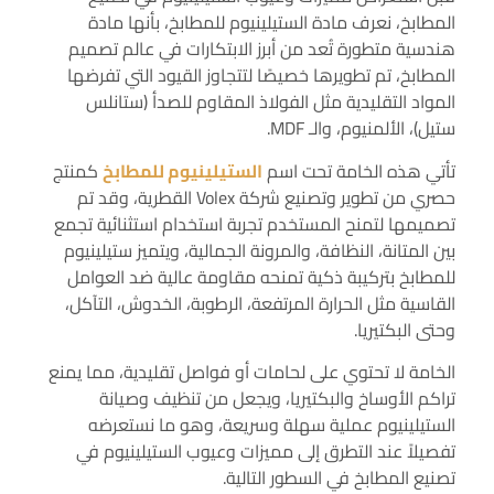
المطابخ، نعرف مادة الستيلينيوم للمطابخ، بأنها مادة
هندسية متطورة تُعد من أبرز الابتكارات في عالم تصميم
المطابخ، تم تطويرها خصيصًا لتتجاوز القيود التي تفرضها
المواد التقليدية مثل الفولاذ المقاوم للصدأ (ستانلس
ستيل)، الألمنيوم، والـ MDF.
تأتي هذه الخامة تحت اسم
الستيلينيوم للمطابخ
كمنتج
حصري من تطوير وتصنيع شركة Volex القطرية، وقد تم
تصميمها لتمنح المستخدم تجربة استخدام استثنائية تجمع
بين المتانة، النظافة، والمرونة الجمالية، ويتميز ستيلينيوم
للمطابخ بتركيبة ذكية تمنحه مقاومة عالية ضد العوامل
القاسية مثل الحرارة المرتفعة، الرطوبة، الخدوش، التآكل،
وحتى البكتيريا.
الخامة لا تحتوي على لحامات أو فواصل تقليدية، مما يمنع
تراكم الأوساخ والبكتيريا، ويجعل من تنظيف وصيانة
الستيلينيوم عملية سهلة وسريعة، وهو ما نستعرضه
تفصيلاً عند التطرق إلى مميزات وعيوب الستيلينيوم في
تصنيع المطابخ في السطور التالية.