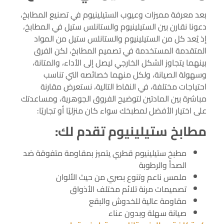
بعد معرفة مميزات وعيوب الستيلينيوم في تصنيع المطابخ،
دعونا نقارن بين الستيلينيوم والستانلس ستيل في المطابخ،
إذ يُعد كل من الستيلينيوم والستانلس ستيل من المواد
المتقدمة المستخدمة في تصميم المطابخ، لكن الفرق
بينهما يتجاوز الشكل الخارجي ليصل إلى الأداء، والمتانة،
وسهولة الصيانة، ولكل منهما خصائصه التي تناسب
احتياجات مختلفة، في النقاط التالية، نستعرض مقارنة
مباشرة بين المادتين لتوضيح الفروق الجوهرية، ومساعدتك
على اختيار الأفضل لمطبخك سواء كان منزليًا أو تجاريًا:
مطابخ ستيلينيوم تقدم لك:
مطبخ ستيلينيوم قطري يتميز بمقاومة متفوقة ضد
الصدأ والرطوبة
ملمس ناعم وتنوع بصري من حيث الألوان
تصميمات مرنة تلائم مختلف الأذواق
مقاومة عالية للخدوش والبقع
صيانة سهلة وبدون عناء