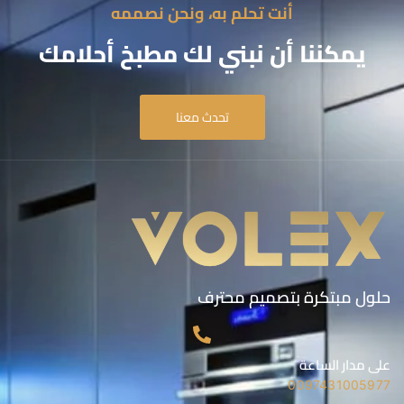
أنت تحلم به، ونحن نصممه
يمكننا أن نبني لك مطبخ أحلامك
تحدث معنا
حلول مبتكرة بتصميم محترف
على مدار الساعة
0097431005977