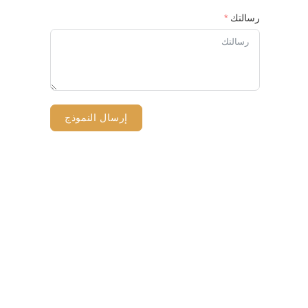
رسالتك
إرسال النموذج