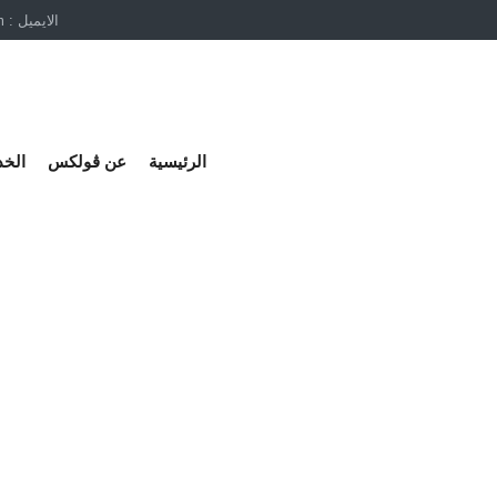
الايميل : Info@volexco.com
الرئيسية
عن ڤولكس
الخ
نة ماكينات الثلج التجارية 
»
»
لرئيسية
مدونة عربي
تكلفة وصيانة ماكينات الثلج التجارية في ا