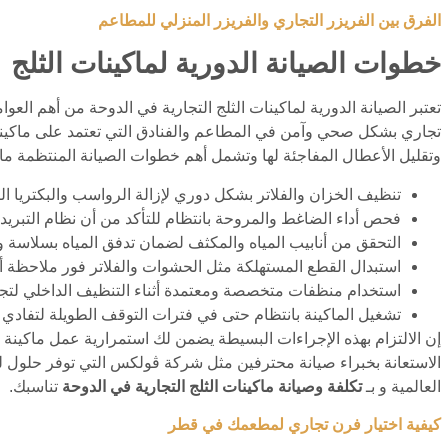
الفرق بين الفريزر التجاري والفريزر المنزلي للمطاعم
خطوات الصيانة الدورية لماكينات الثلج
تعتبر الصيانة الدورية لماكينات الثلج التجارية في الدوحة من أهم العوام
تجاري بشكل صحي وآمن في المطاعم والفنادق التي تعتمد على ماكينات 
وتقليل الأعطال المفاجئة لها وتشمل أهم خطوات الصيانة المنتظمة ما 
تنظيف الخزان والفلاتر بشكل دوري لإزالة الرواسب والبكتريا الت
فحص أداء الضاغط والمروحة بانتظام للتأكد من أن نظام التبريد 
التحقق من أنابيب المياه والمكثف لضمان تدفق المياه بسلاسة وم
استبدال القطع المستهلكة مثل الحشوات والفلاتر فور ملاحظة أي
استخدام منظفات متخصصة ومعتمدة أثناء التنظيف الداخلي لتجنب ت
تشغيل الماكينة بانتظام حتى في فترات التوقف الطويلة لتفادي 
إن الالتزام بهذه الإجراءات البسيطة يضمن لك استمرارية عمل ماكينة
الاستعانة بخبراء صيانة محترفين مثل شركة ڤولكس التي توفر حلول لك 
العالمية و بـ
تكلفة وصيانة ماكينات الثلج التجارية في الدوحة
تناسبك.
كيفية اختيار فرن تجاري لمطعمك في قطر