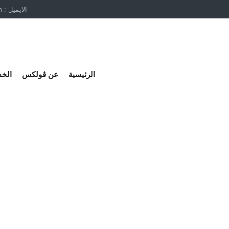
الايميل : Info@volexco.com
الرئيسية
عن ڤولكس
الخ
صميم وتركيب غرف التبريد 
»
»
الرئيسية
مدونة عربي
تكلفة تصميم وتركيب غرف التبريد في 