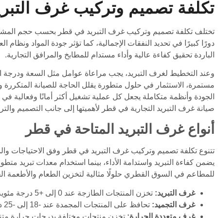
تكلفة تصميم وتركيب غرف التبر
تختلف تكلفة تصميم وتركيب غرف التبريد في قطر بحسب حجم المشرو
دورًا كبيرًا في تحديد النفقات الإجمالية، كما تؤثر جودة المواد ونظام 
الباردة تحقيق كفاءة عالية وأداء مستدام للمطابخ والمرافق التجارية.
وعند التخطيط لغرف التبريد، يجب مراعاة عوامل مثل السعة ودرجة 
مستمرة، الاستثمار في حلول متطورة يقلل الحاجة للصيانة المتكررة وي
الجودة وأنظمة متكاملة يجعل كل عملية تشغيل أكثر أمانًا وفعالية في ب
صيانة غرف التبريد التجارية في قطر لأهميتها إلى جانب التصميم والتر
أنواع غرف التبريد المتاحة في قطر
تتنوع تكلفة تصميم وتركيب غرف التبريد في قطر وفق الاحتياجات وال
يضمن كفاءة التبريد واستدامة الأداء، بينما استخدام معدات تبريد م
للمطاعم في السوق القطري حلولًا مثالية لتخزين الطعام والأطعمة ال
غرف التبريد:
تخزن المنتجات الطازجة عند 0 إلى +5 درجة مئوية.
غرف التجميد:
تحافظ على المنتجات المجمدة عند -18 إلى -25 درجة مئوية.
غرف متعددة الحرارة:
تخزن منتجات مختلفة بدرجات حرارة متن