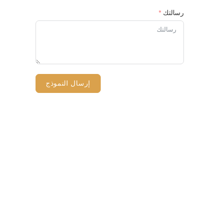
رسالتك
إرسال النموذج