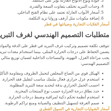
جودة ونوع الألواح العازلة تؤثر على التكلفة.
وحدات التبريد تختلف بتفاوت السعة والقدرة.
أسعار الأبواب العازلة تعتمد على نظام الفتح الداخلي.
إضافة مكونات مثل أرفف وزوايا تزيد التكلفة.
أسعار القلايات التجارية وصيانتها في قطر
متطلبات التصميم الهندسي لغرف التبري
تتوقف تكلفة تصميم وتركيب غرف التبريد في قطر على الدقة والمواد 
يضمن الحفاظ على درجات الحرارة المثلى، بينما استخدام معدات تبريد ع
يجب مراعاة العزل، التهوية، والمساحات الداخلية لضمان توزيع مثالي 
التصميم الهندسي:
الهيكل قوي من الصاج المجلفن لتحمل الظروف ومقاومة التآكل
استخدم عزل حراري فعال بسُمك مناسب لتقليل فقد الحرارة.
احسب الحمل الحراري بدقة لتحديد سعة التبريد المطلوبة.
حدد نطاق درجة الحرارة حسب نوع المنتجات المخزنة.
استخدم أنظمة تحكم ذكية لمراقبة وضبط درجات الحرارة.
صمم الغرفة لتسهيل التنظيف والصيانة ومنع تراكم الرطوبة.
أسعار الشوايات التجارية في السوق القطري